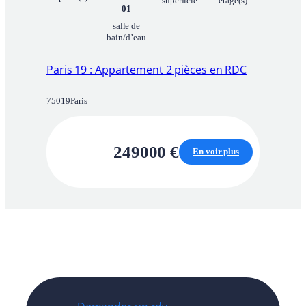
superficie
étage(s)
(
01
s
salle de
)
bain/d’eau
2
8
.
Paris 19 : Appartement 2 pièces en RDC
1
2
m
75019
Paris
2
249000
€
En voir plus
:
P
a
r
i
s
1
9
:
A
p
p
a