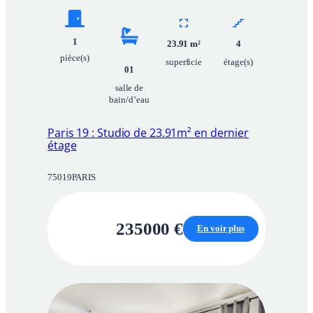
1
23.91
m²
4
pièce(s)
superficie
étage(s)
01
salle de
bain/d’eau
Paris 19 : Studio de 23.91m² en dernier
étage
75019
PARIS
235000
€
En voir plus
:
P
a
r
i
s
1