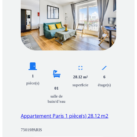
9
:
S
t
u
d
i
o
d
e
2
3
.
9
1
28.12
m²
6
1
m
pièce(s)
superficie
étage(s)
²
01
e
salle de
n
bain/d’eau
d
e
r
Appartement Paris 1 pièce(s) 28.12 m2
n
i
e
75019
PARIS
r