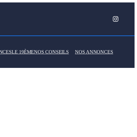
Instagr
NCES
LE 19ÈME
NOS CONSEILS
NOS ANNONCES